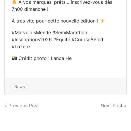
À vos marques, prêts… inscrivez-vous dès
7h00 dimanche !
À très vite pour cette nouvelle édition !
#MarvejolsMende #SemiMarathon
#Inscriptions2026 #Équité #CourseÀPied
#Lozère
Crédit photo : Lance He
News
Navigation
« Previous Post
Next Post »
de
l’article