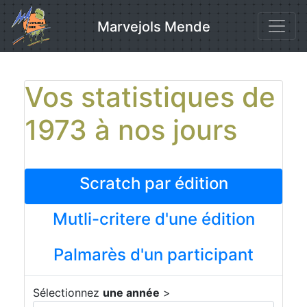
Skip
to
Marvejols Mende
content
Vos statistiques de
1973 à nos jours
Scratch par édition
Mutli-critere d'une édition
Palmarès d'un participant
Sélectionnez
une année
>