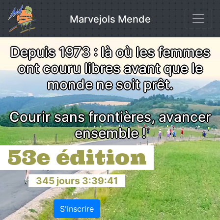
Skip
to
Marvejols Mende
content
Depuis 1973 : là où les femmes
ont couru libres avant que le
monde ne soit prêt.
Courir sans frontières, avancer
ensemble !
53e édition
345
jours
3
:
39
:
40
S'inscrire