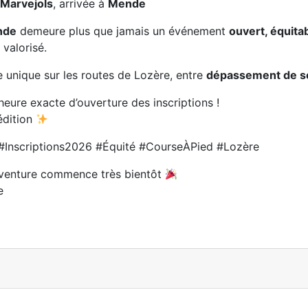
e
Marvejols
, arrivée à
Mende
nde
demeure plus que jamais un événement
ouvert, équita
 valorisé.
 unique sur les routes de Lozère, entre
dépassement de soi
’heure exacte d’ouverture des inscriptions !
édition
Inscriptions2026 #Équité #CourseÀPied #Lozère
’aventure commence très bientôt
e