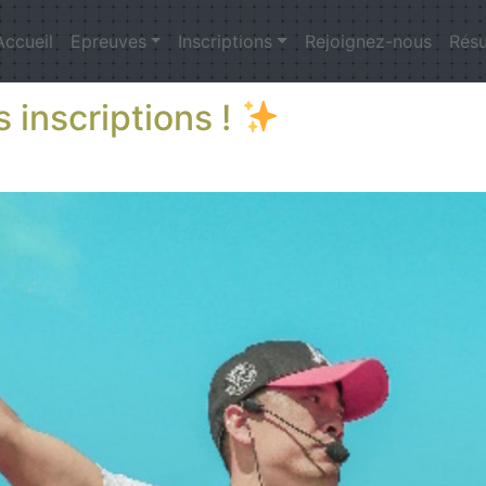
Accueil
Epreuves
Inscriptions
Rejoignez-nous
Résu
 inscriptions !