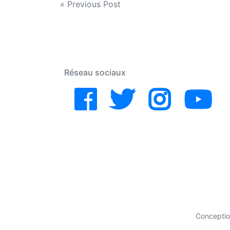
Navigation
« Previous Post
de
l’article
Réseau sociaux
Concepti