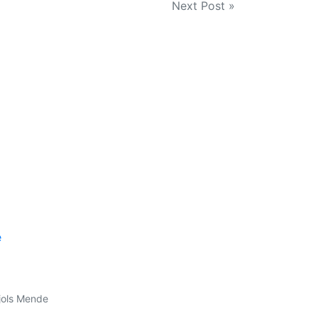
Next Post »
é
jols Mende