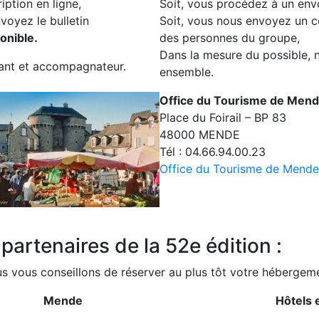
iption en ligne,
Soit, vous procédez à un envo
voyez le bulletin
Soit, vous nous envoyez un co
onible.
des personnes du groupe,
Dans la mesure du possible, 
pant et accompagnateur.
ensemble.
Office du Tourisme de Mend
Place du Foirail – BP 83
48000 MENDE
Tél : 04.66.94.00.23
Office du Tourisme de Mende
artenaires de la 52e édition :
s vous conseillons de réserver au plus tôt votre hébergeme
Mende
Hôtels 