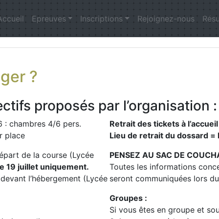
Accueil
Epreuves
Inscriptions
Rejoignez-nous
Résu
ger ?
tifs proposés par l’organisation :
26 : chambres 4/6 pers.
Retrait des tickets à l’accueil
r place
Lieu de retrait du dossard =
épart de la course (Lycée
PENSEZ AU SAC DE COUCHA
e 19 juillet uniquement.
Toutes les informations con
 devant l’hébergement (Lycée
seront communiquées lors du 
Groupes :
Si vous êtes en groupe et so