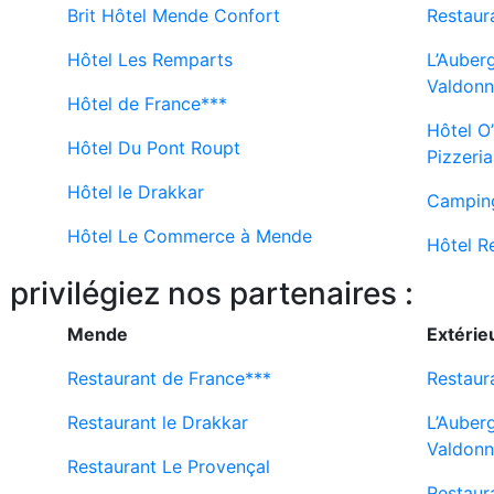
Brit Hôtel Mende Confort
Restaura
Hôtel Les Remparts
L’Auber
Valdon
Hôtel de France***
Hôtel O
Hôtel Du Pont Roupt
Pizzeria
Hôtel le Drakkar
Camping
Hôtel Le Commerce à Mende
Hôtel R
 privilégiez nos partenaires :
Mende
Extérie
Restaurant de France***
Restaura
Restaurant le Drakkar
L’Auber
Valdon
Restaurant Le Provençal
Restaur