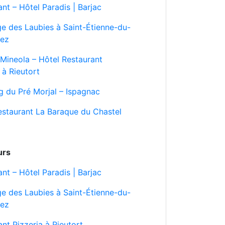
nt – Hôtel Paradis | Barjac
ge des Laubies à Saint-Étienne-du-
nez
’Mineola – Hôtel Restaurant
 à Rieutort
 du Pré Morjal – Ispagnac
estaurant La Baraque du Chastel
urs
nt – Hôtel Paradis | Barjac
ge des Laubies à Saint-Étienne-du-
nez
ant Pizzeria à Rieutort